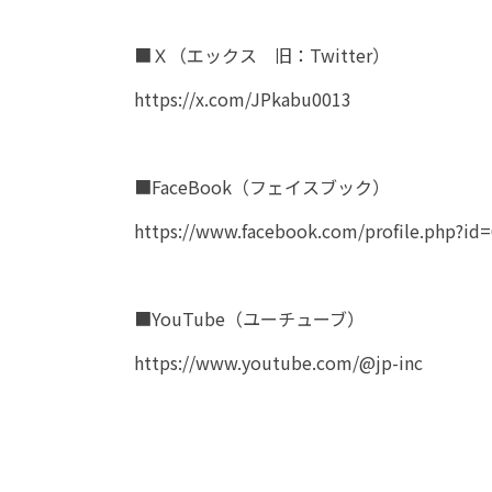
■Ｘ（エックス 旧：Twitter）
https://x.com/JPkabu0013
■FaceBook（フェイスブック）
https://www.facebook.com/profile.php?id
■YouTube（ユーチューブ）
https://www.youtube.com/@jp-inc